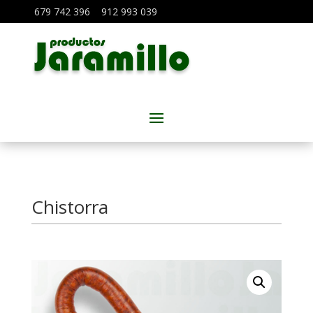
679 742 396
912 993 039
Chistorra