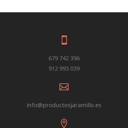

679 742 396
912 993 039

info@productosjaramillo.es
