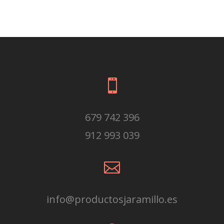

679 742 396
912 993 039

info@productosjaramillo.es