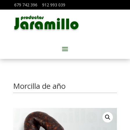
679 742 396
912 993 039
Morcilla de año